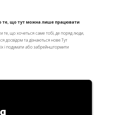
про те, що тут можна лише працювати
и те, що хочеться саме тобі, де поряд люди,
ься досвідом та дізнаються нове.Тут
усіх і подумати або забрейнштормити
ІЯ