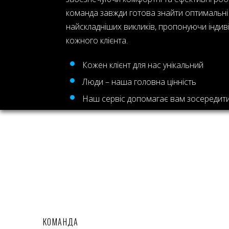
команда завжди готова знайти оптимальні 
найскладніших викликів, пропонуючи індиві
кожного клієнта.
Кожен клієнт для нас унікальний
Люди – наша головна цінність
Наш сервіс допомагає вам зосередит
НАШІ ЦІННОСТІ
Гнучкий підхід, уважність до деталей та пе
допомагають нам підтримувати довгострок
відносини. Надійність наших послуг дозво
працювати в стабільному та безпечному с
зосереджуючись на розвитку власного біз
складається з досвідчених спеціалістів, як
КОМАНДА
на запити клієнтів і забезпечуємо ефективн