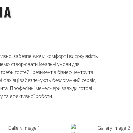
НА
вно, забезпечуючи комфорт і високу якість
гнемо створювати ідеальні умови для
реби гостей і резидентів бізнес-центру та
 фахівці забезпечують бездоганний сервіс,
ієнта. Професійні менеджери завжди готові
у та ефективної роботи.