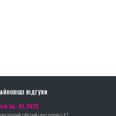
АЙНОВІШІ ВІДГУКИ
ick Ua, 01.2025
уже вдалий офісний цент поряд з КТ.