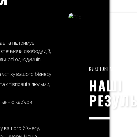
ає та підтримує
безпечуючи свободу дій,
ільноті однодумців…
КЛЮЧОВІ МОМЕНТИ
 успіху вашого бізнесу
НАШІ
а співпраці з людьми,
РЕЗУЛЬ
станню кар'єри
у вашого бізнесу,
очі умови. Наша