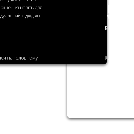
74
рішення навіть для
дуальний підхід до
КОМПАНІЙ
9
КОМАНДА
ися на головному
рсоналізовані рішення
ові партнерські
ляє компаніям
ередовищі,
несу. Наша команда
і швидко відповідають
і рішення для будь-