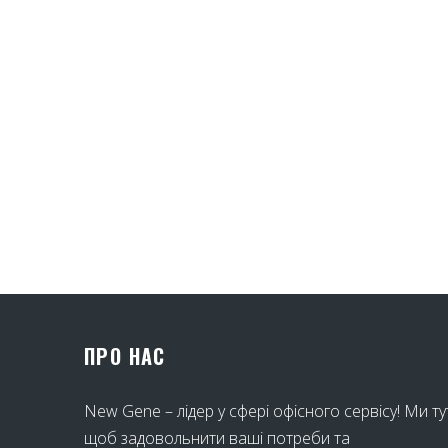
ПРО НАС
New Gene – лідер у сфері офісного сервісу! Ми ту
щоб задовольнити ваші потреби та