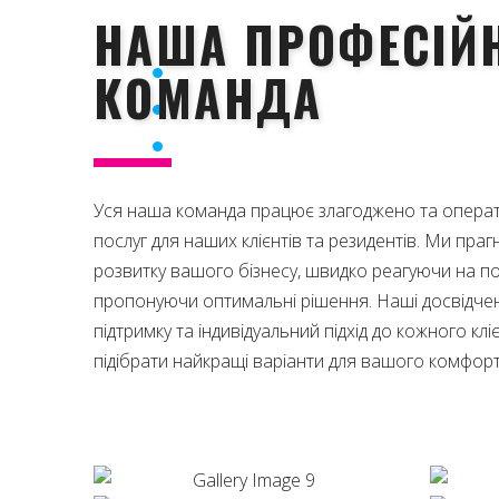
НАША ПРОФЕСІЙ
яких бізнес-завдань.
КОМАНДА
Клієнтоорієнтованість
Якість та надійність
Професіоналізм
Уся наша команда працює злагоджено та операти
послуг для наших клієнтів та резидентів. Ми пра
розвитку вашого бізнесу, швидко реагуючи на пот
пропонуючи оптимальні рішення. Наші досвідчені
підтримку та індивідуальний підхід до кожного кл
підібрати найкращі варіанти для вашого комфорт