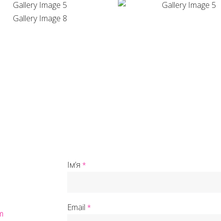
Імʼя
*
Email
*
m