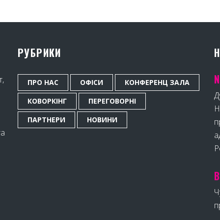
РУБРИКИ
Н
N
т,
ПРО НАС
ОФІСИ
КОНФЕРЕНЦ ЗАЛА
Д
КОВОРКІНГ
ПЕРЕГОВОРНІ
Н
ПАРТНЕРИ
НОВИНИ
п
та
а
Р
В
Ч
п