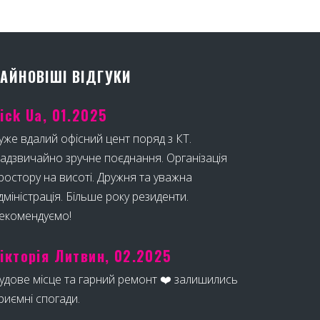
АЙНОВІШІ ВІДГУКИ
ick Ua, 01.2025
уже вдалий офісний цент поряд з КТ.
адзвичайно зручне поєднання. Організація
ростору на висоті. Дружня та уважна
дміністрація. Більше року резиденти.
екомендуємо!
ікторія Литвин, 02.2025
удове місце та гарний ремонт ❤️ залишились
риємні спогади.