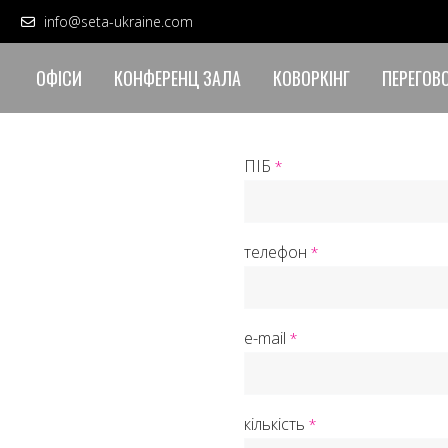
info@seta-ukraine.com
ОФІСИ
КОНФЕРЕНЦ ЗАЛА
КОВОРКІНГ
ПЕРЕГОВ
ПІБ
*
телефон
*
е-mail
*
кількість
*