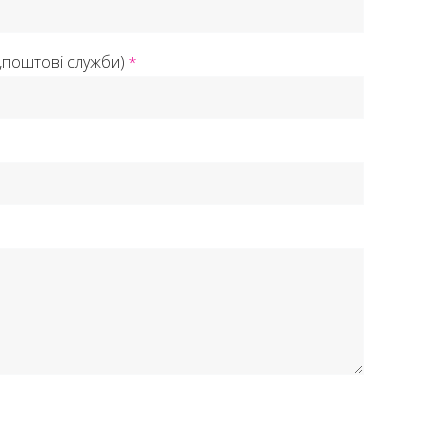
з,поштові служби)
*